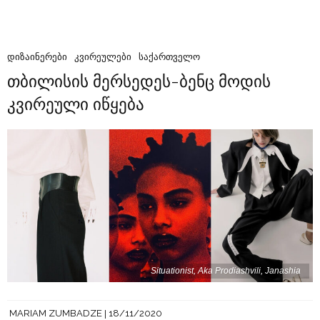
ᲓᲘᲖᲐᲘᲜᲔᲠᲔᲑᲘ
ᲙᲕᲘᲠᲔᲣᲚᲔᲑᲘ
ᲡᲐᲥᲐᲠᲗᲕᲔᲚᲝ
თბილისის მერსედეს-ბენც მოდის
კვირეული იწყება
Situationist, Aka Prodiashvili, Janashia
MARIAM ZUMBADZE
18/11/2020