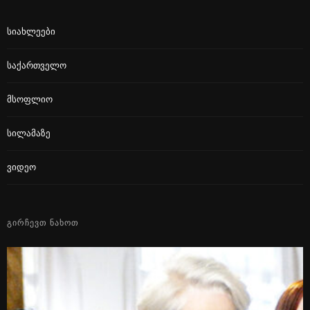
Სიახლეები
Საქართველო
Მსოფლიო
Სილამაზე
Ვიდეო
ᲒᲘᲠᲩᲔᲕᲗ ᲜᲐᲮᲝᲗ