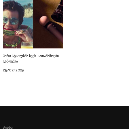
ჰარი სტაილსმა სექს-სათამაშოები
გამოუშვა
25/07/2025
ᲫᲔᲑᲜᲐ