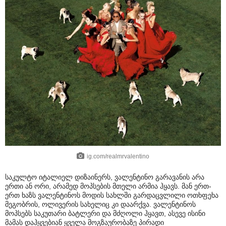
ig.com/realmrvalentino
საკულტო იტალიელ დიზაინერს, ვალენტინო გარავანის არა
ერთი ან ორი, არამედ მოპსების მთელი არმია ჰყავს. მან ერთ-
ერთ ხაზს ვალენტინოს მოდის სახლში გარდაცვლილი ოთხფეხა
მეგობრის, ოლივერის სახელიც კი დაარქვა. ვალენტინოს
მოპსებს საკუთარი ბატლერი და მძღოლი ჰყავთ, ასევე ისინი
მამას დაჰყვებიან ყველა მოგზაურობაზე პირადი