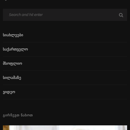
Სიახლეები
Საქართველო
Მსოფლიო
Სილამაზე
Ვიდეო
ᲒᲘᲠᲩᲔᲕᲗ ᲜᲐᲮᲝᲗ