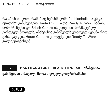
NINO IMERLISHVILI
10/04/2020
რა არის ის ერთი რამ, რაც ნებისმიერმა Fashionholic-მა უნდა
იცოდეს? განსხვავება Haute Couture და Ready To Wear სამოსს
შორის! ჩვენი და British Centre-ის ვიდეოში, წარმატებულ
ქართველ მოდელს, ანასტასია ვანიშვილს ვთხოვეთ აეხსნა რით
განსხვავდება Haute Couture კოლექციები Ready To Wear
კოლექციებისგან.
HAUTE COUTURE
READY TO WEAR
ᲐᲜᲐᲡᲢᲐᲡᲘᲐ
TAGS :
ᲕᲐᲜᲘᲨᲕᲘᲚᲘ
ᲛᲐᲦᲐᲚᲘ ᲛᲝᲓᲐ
ᲧᲝᲕᲔᲚᲓᲦᲘᲣᲠᲘ ᲡᲐᲛᲝᲡᲘ