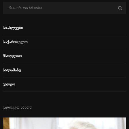
Სიახლეები
Საქართველო
Მსოფლიო
Სილამაზე
Ვიდეო
ᲒᲘᲠᲩᲔᲕᲗ ᲜᲐᲮᲝᲗ