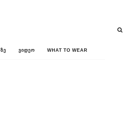
ᲖᲔ
ᲕᲘᲓᲔᲝ
WHAT TO WEAR