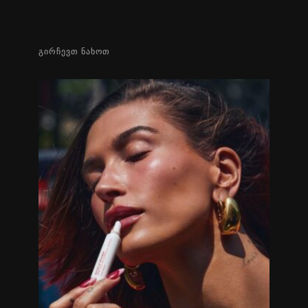
ᲒᲘᲠᲩᲔᲕᲗ ᲜᲐᲮᲝᲗ