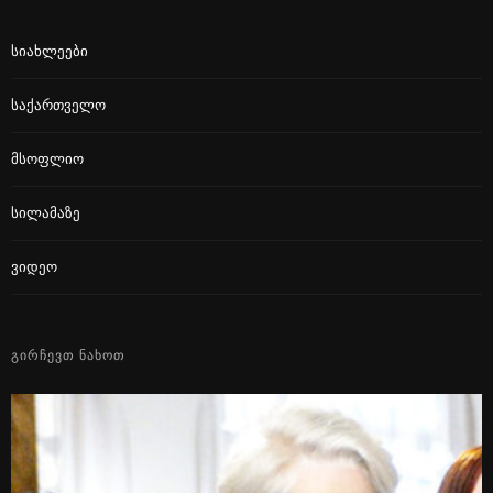
Სიახლეები
Საქართველო
Მსოფლიო
Სილამაზე
Ვიდეო
ᲒᲘᲠᲩᲔᲕᲗ ᲜᲐᲮᲝᲗ