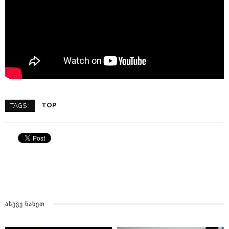
TOP
TAGS :
ᲐᲡᲔᲕᲔ ᲜᲐᲮᲔᲗ