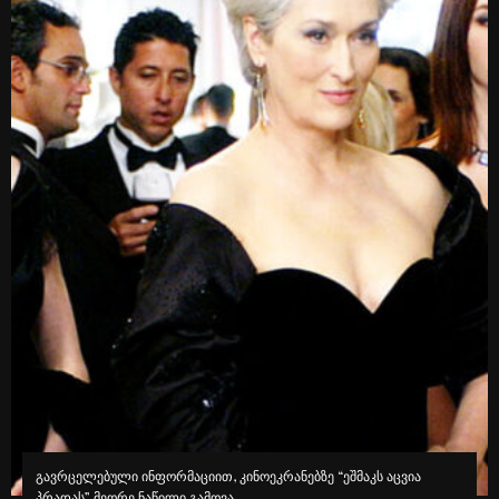
გავრცელებული ინფორმაციით, კინოეკრანებზე “ეშმაკს აცვია
პრადას” მეორე ნაწილი გამოვა