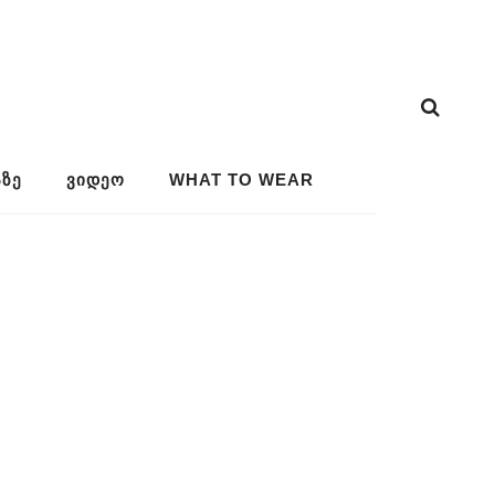
ᲖᲔ
ᲕᲘᲓᲔᲝ
WHAT TO WEAR