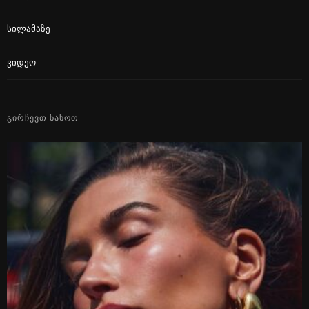
Სილამაზე
Ვიდეო
ᲒᲘᲠᲩᲔᲕᲗ ᲜᲐᲮᲝᲗ