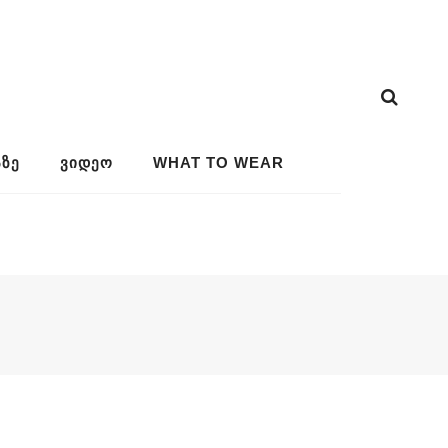
ᲖᲔ
ᲕᲘᲓᲔᲝ
WHAT TO WEAR