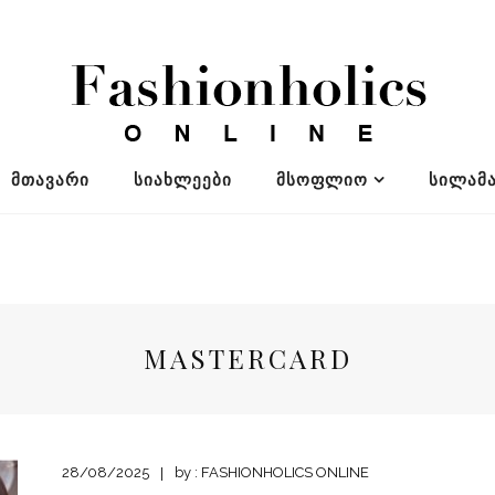
ᲛᲗᲐᲕᲐᲠᲘ
ᲡᲘᲐᲮᲚᲔᲔᲑᲘ
ᲛᲡᲝᲤᲚᲘᲝ
ᲡᲘᲚᲐᲛᲐ
MASTERCARD
28/08/2025
by :
FASHIONHOLICS ONLINE