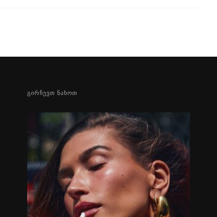
ᲒᲘᲠᲩᲔᲕᲗ ᲜᲐᲮᲝᲗ