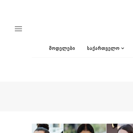
ᲛᲝᲓᲔᲚᲔᲑᲘ
ᲡᲐᲥᲐᲠᲗᲕᲔᲚᲝ