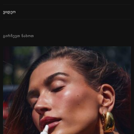
Ვიდეო
ᲒᲘᲠᲩᲔᲕᲗ ᲜᲐᲮᲝᲗ