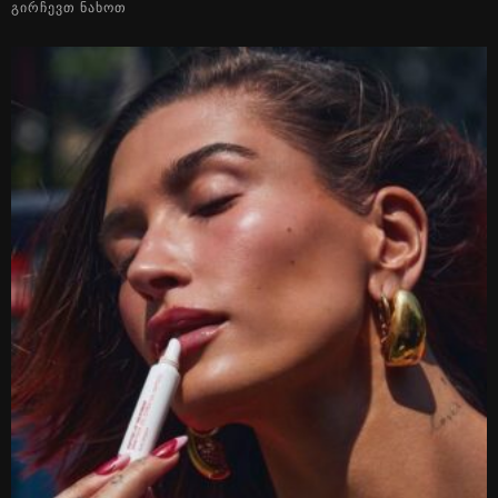
ᲒᲘᲠᲩᲔᲕᲗ ᲜᲐᲮᲝᲗ