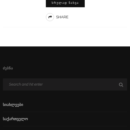
ᲡᲠᲣᲚᲐᲓ ᲜᲐᲮᲕᲐ
SHARE
ᲫᲔᲑᲜᲐ
Სიახლეები
Საქართველო