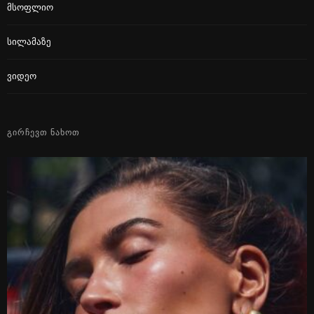
Მსოფლიო
Სილამაზე
Ვიდეო
ᲒᲘᲠᲩᲔᲕᲗ ᲜᲐᲮᲝᲗ