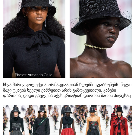
Photos: Armando Grillo
სხვა მხრივ კოლექცია ორმაცდაათიან წლებში გვაბრუნებს. წელი
შავი ტყავის სქელი ქამრებით არის გამოკვეთილი, კაბები
ფართოა, დიდი გავლენა აქვს კრიატიან დიორის ბარის პიჯაკსაც.