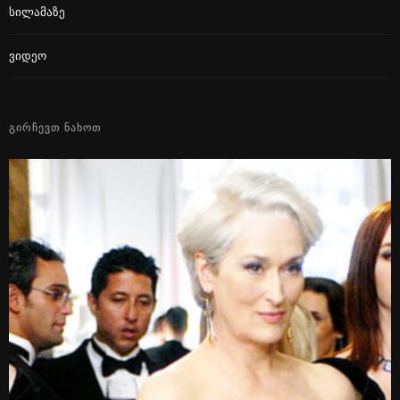
Სილამაზე
Ვიდეო
ᲒᲘᲠᲩᲔᲕᲗ ᲜᲐᲮᲝᲗ