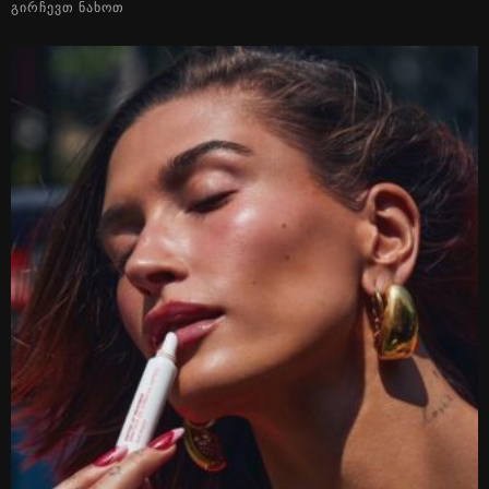
ᲒᲘᲠᲩᲔᲕᲗ ᲜᲐᲮᲝᲗ