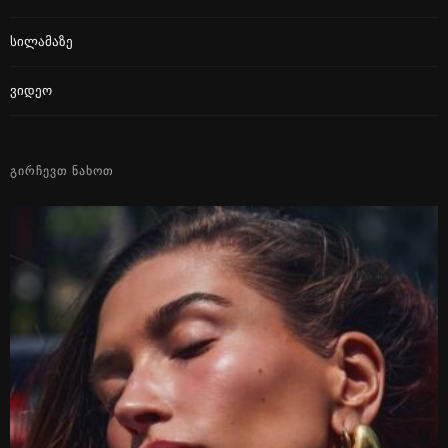
Სილამაზე
Ვიდეო
ᲒᲘᲠᲩᲔᲕᲗ ᲜᲐᲮᲝᲗ