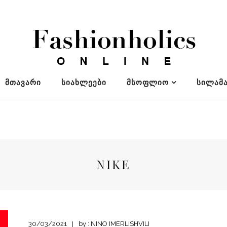
ᲛᲗᲐᲕᲐᲠᲘ
ᲡᲘᲐᲮᲚᲔᲔᲑᲘ
ᲛᲡᲝᲤᲚᲘᲝ
ᲡᲘᲚᲐᲛᲐ
NIKE
30/03/2021
by :
NINO IMERLISHVILI