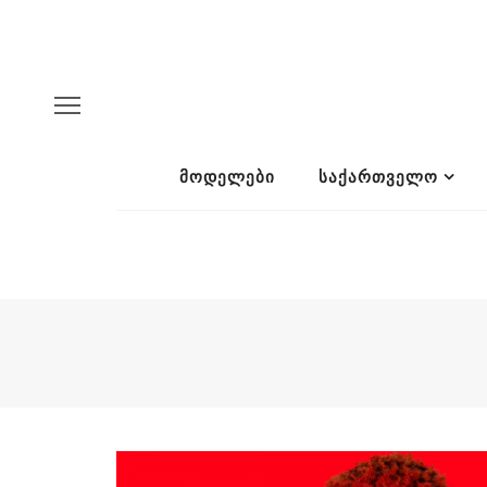
ᲛᲝᲓᲔᲚᲔᲑᲘ
ᲡᲐᲥᲐᲠᲗᲕᲔᲚᲝ