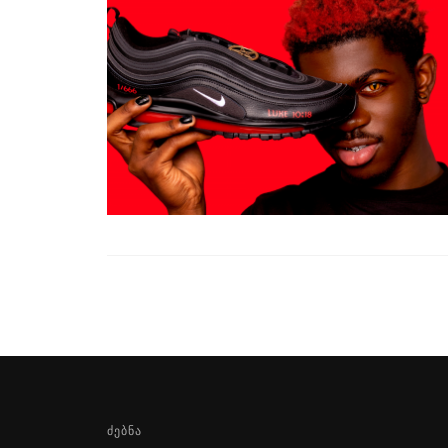
ᲫᲔᲑᲜᲐ