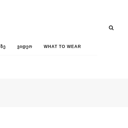
ᲖᲔ
ᲕᲘᲓᲔᲝ
WHAT TO WEAR