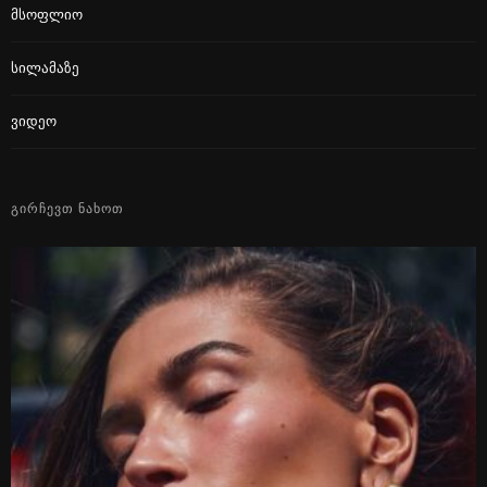
Მსოფლიო
Სილამაზე
Ვიდეო
ᲒᲘᲠᲩᲔᲕᲗ ᲜᲐᲮᲝᲗ