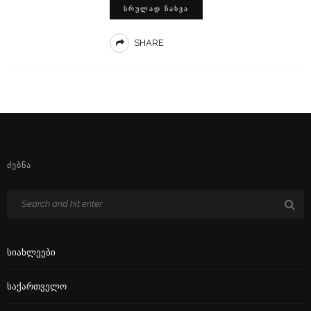
ᲡᲠᲣᲚᲐᲓ ᲜᲐᲮᲕᲐ
SHARE
ᲫᲔᲑᲜᲐ
Სიახლეები
Საქართველო