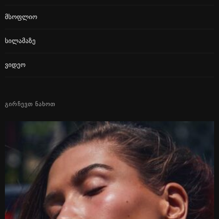
Მსოფლიო
Სილამაზე
Ვიდეო
ᲒᲘᲠᲩᲔᲕᲗ ᲜᲐᲮᲝᲗ