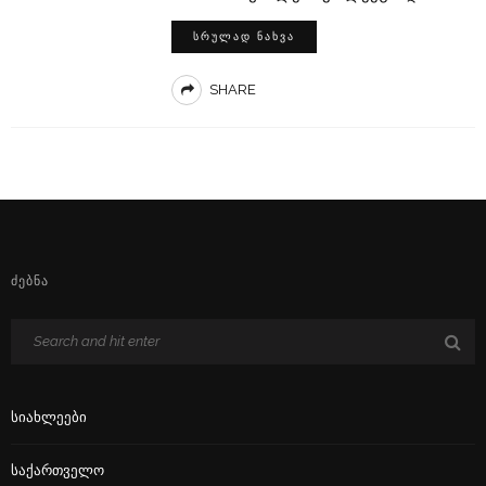
ᲡᲠᲣᲚᲐᲓ ᲜᲐᲮᲕᲐ
SHARE
ᲫᲔᲑᲜᲐ
Სიახლეები
Საქართველო