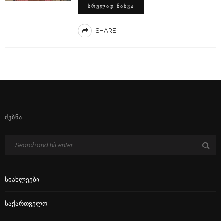
ᲡᲠᲣᲚᲐᲓ ᲜᲐᲮᲕᲐ
SHARE
ᲫᲔᲑᲜᲐ
Სიახლეები
Საქართველო