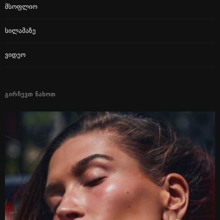
Მსოფლიო
Სილამაზე
Ვიდეო
ᲒᲘᲠᲩᲔᲕᲗ ᲜᲐᲮᲝᲗ