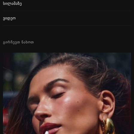
Სილამაზე
Ვიდეო
ᲒᲘᲠᲩᲔᲕᲗ ᲜᲐᲮᲝᲗ