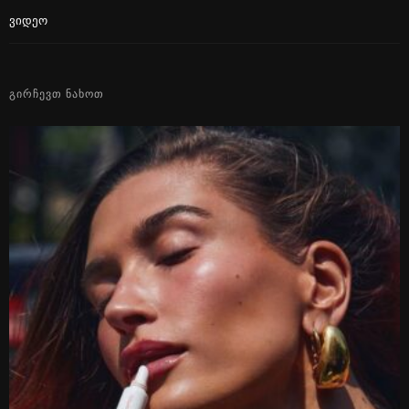
Ვიდეო
ᲒᲘᲠᲩᲔᲕᲗ ᲜᲐᲮᲝᲗ