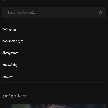
Სიახლეები
Საქართველო
Მსოფლიო
Სილამაზე
Ვიდეო
ᲒᲘᲠᲩᲔᲕᲗ ᲜᲐᲮᲝᲗ