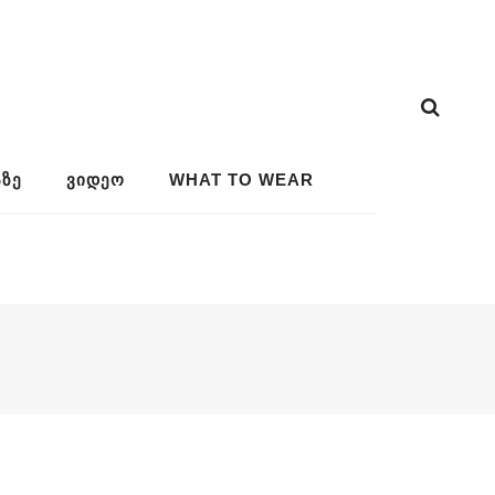
ᲖᲔ
ᲕᲘᲓᲔᲝ
WHAT TO WEAR