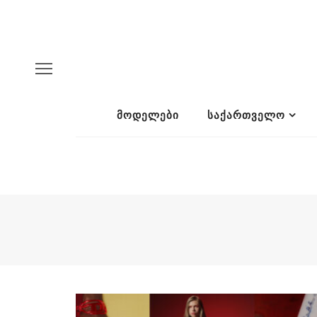
ᲛᲝᲓᲔᲚᲔᲑᲘ
ᲡᲐᲥᲐᲠᲗᲕᲔᲚᲝ