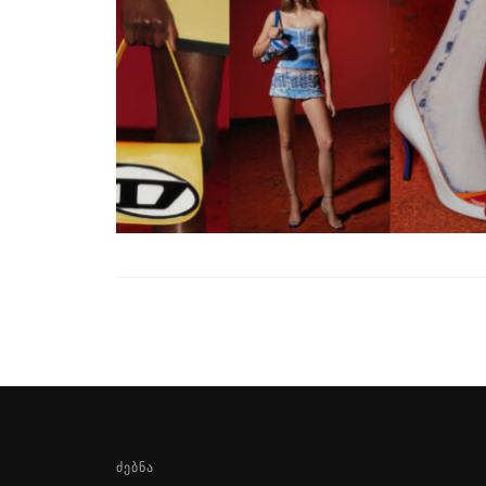
ᲫᲔᲑᲜᲐ