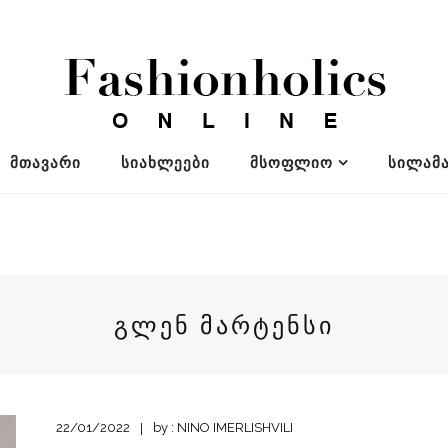
ᲛᲗᲐᲕᲐᲠᲘ
ᲡᲘᲐᲮᲚᲔᲔᲑᲘ
ᲛᲡᲝᲤᲚᲘᲝ
ᲡᲘᲚᲐᲛᲐ
ᲒᲚᲔᲜ ᲛᲐᲠᲢᲔᲜᲡᲘ
22/01/2022
by :
NINO IMERLISHVILI