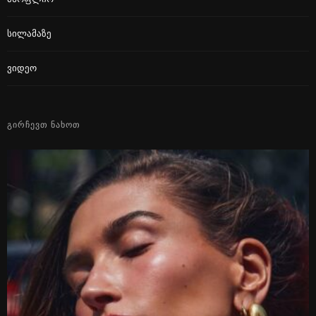
Სილამაზე
Ვიდეო
ᲒᲘᲠᲩᲔᲕᲗ ᲜᲐᲮᲝᲗ