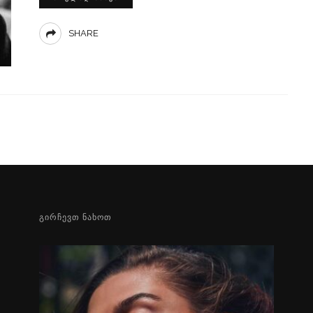
SHARE
ᲒᲘᲠᲩᲔᲕᲗ ᲜᲐᲮᲝᲗ