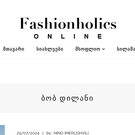
ᲛᲗᲐᲕᲐᲠᲘ
ᲡᲘᲐᲮᲚᲔᲔᲑᲘ
ᲛᲡᲝᲤᲚᲘᲝ
ᲡᲘᲚᲐᲛᲐ
ᲑᲝᲑ ᲓᲘᲚᲐᲜᲘ
25/07/2024
by :
NINO IMERLISHVILI