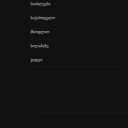
Სიახლეები
Საქართველო
Მსოფლიო
Სილამაზე
Ვიდეო
გავრცელებული ინფორმაციით,
კინოეკრანებზე “ეშმაკს აცვია
პრადას” მეორე ნაწილი გამოვა