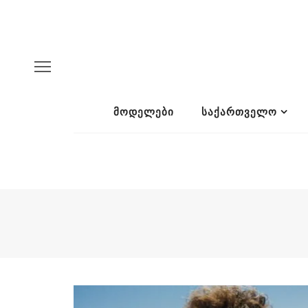
ᲛᲝᲓᲔᲚᲔᲑᲘ
ᲡᲐᲥᲐᲠᲗᲕᲔᲚᲝ