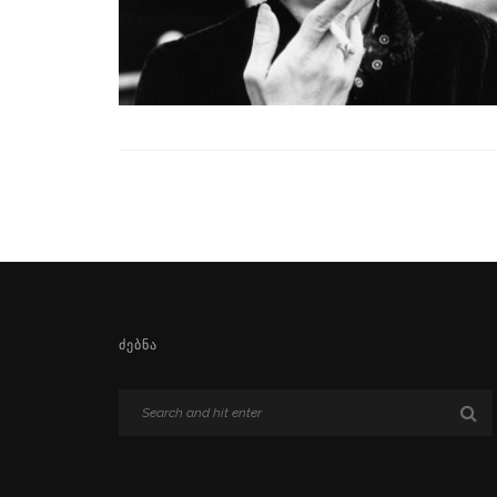
ᲫᲔᲑᲜᲐ