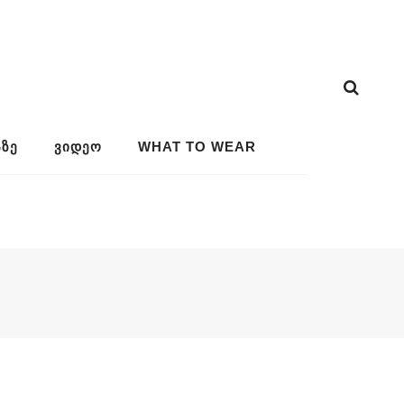
ᲖᲔ
ᲕᲘᲓᲔᲝ
WHAT TO WEAR