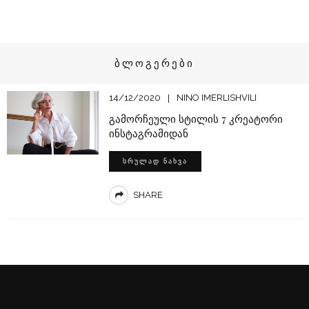
ᲑᲚᲝᲒᲔᲠᲔᲑᲘ
14/12/2020
NINO IMERLISHVILI
გამორჩეული სტილის 7 კრეატორი
ინსტაგრამიდან
ᲡᲠᲣᲚᲐᲓ ᲜᲐᲮᲕᲐ
SHARE