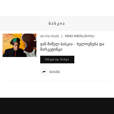
ᲑᲐᲡᲙᲘᲐ
22/01/2022
NINO IMERLISHVILI
ჟან მიშელ ბასკია – ხელოვნება და
მარკეტინგი
ᲡᲠᲣᲚᲐᲓ ᲜᲐᲮᲕᲐ
SHARE