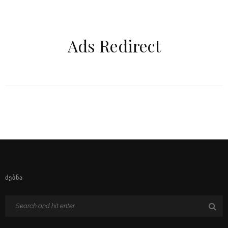
Ads Redirect
ᲫᲔᲑᲜᲐ