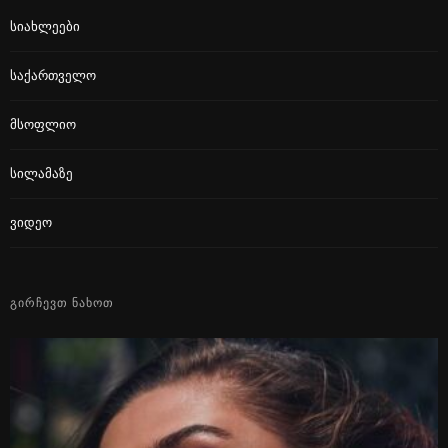
Სიახლეები
Საქართველო
Მსოფლიო
Სილამაზე
Ვიდეო
ᲒᲘᲠᲩᲔᲕᲗ ᲜᲐᲮᲝᲗ