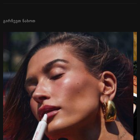
ᲒᲘᲠᲩᲔᲕᲗ ᲜᲐᲮᲝᲗ