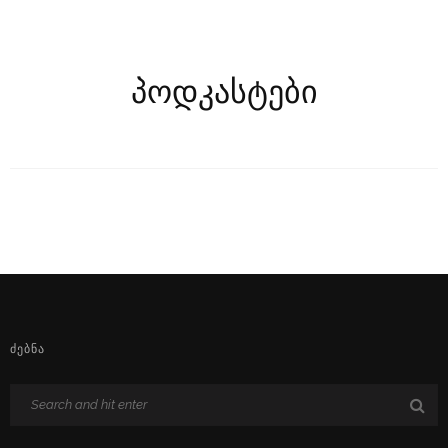
პოდკასტები
ᲫᲔᲑᲜᲐ