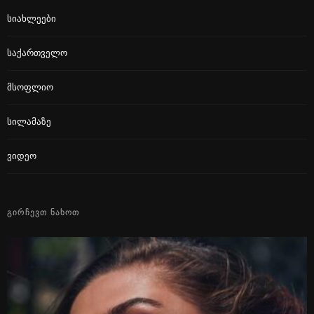
Სიახლეები
Საქართველო
Მსოფლიო
Სილამაზე
Ვიდეო
ᲒᲘᲠᲩᲔᲕᲗ ᲜᲐᲮᲝᲗ