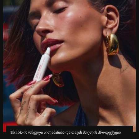
TikTok-ის რჩეული სილამაზისა და თავის მოვლის პროდუქტები